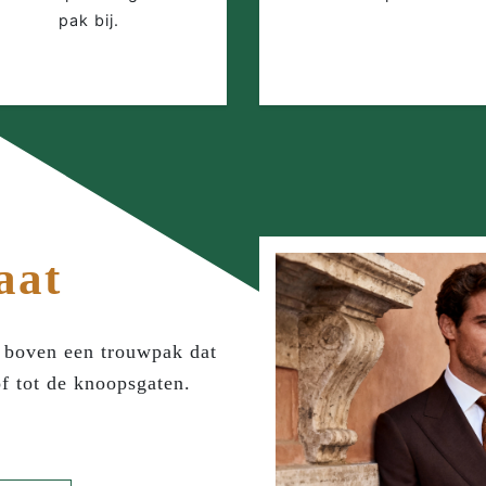
pak bij.
aat
s boven een trouwpak dat
of tot de knoopsgaten.