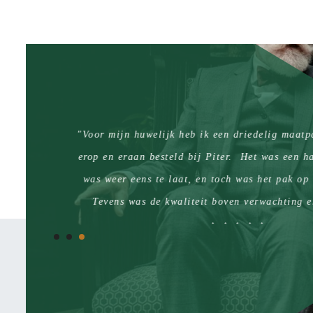
"Voor mijn huwelijk heb ik een driedelig maatpak 
erop en eraan besteld bij Piter. Het was een haast
was weer eens te laat, en toch was het pak op tij
Tevens was de kwaliteit boven verwachting en z
allemaal als gegoten op het moment supreme! Het 
het pak is dat ik het nu ook goed kan dragen voor 
Roel Wolfert, Bodegraven
en op feestjes, kortom een goed pak en een nog bete