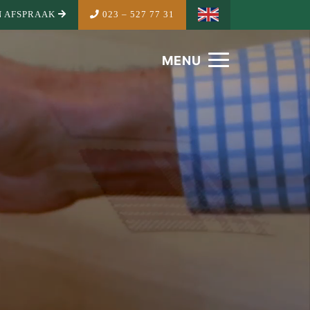
 AFSPRAAK
023 – 527 77 31
MENU