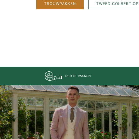
TROUWPAKKEN
TWEED COLBERT OP
ECHTE PAKKEN
MAATPAKKEN MAKEN…
…de man
…de bruidegom