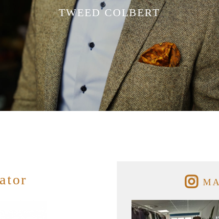
Tweed colbert
Klant
TWEED COLBERT
Driedelig
Maatp
Overjas
Prijz
Gilet
Cont
Smoking
Ideal voor de koude maanden.
Of voor wie het gewoon fijn
vindt om goed en klassiek
gekleed te gaan. De robuuste
ator
MA
tweed is een klassieker die
kwaliteit en warmte
BEKIJKEN
uitstraalt….