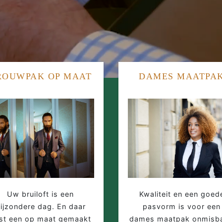
ROUWPAK OP MAAT
DAMES MAATPA
Uw bruiloft is een
Kwaliteit en een goed
ijzondere dag. En daar
pasvorm is voor een
st een op maat gemaakt
dames maatpak onmisba