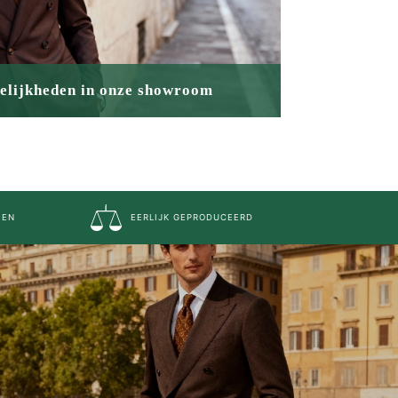
elijkheden in onze showroom
FEN
EERLIJK GEPRODUCEERD
NDEMAKER
is Mandemaker
wijze