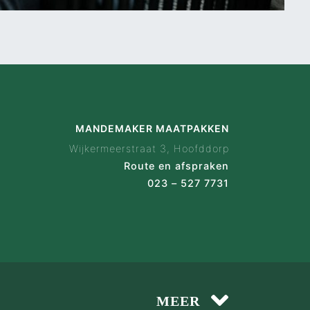
MANDEMAKER MAATPAKKEN
Wijkermeerstraat 3, Hoofddorp
Route en afspraken
023 – 527 7731
8.7
59 
MEER