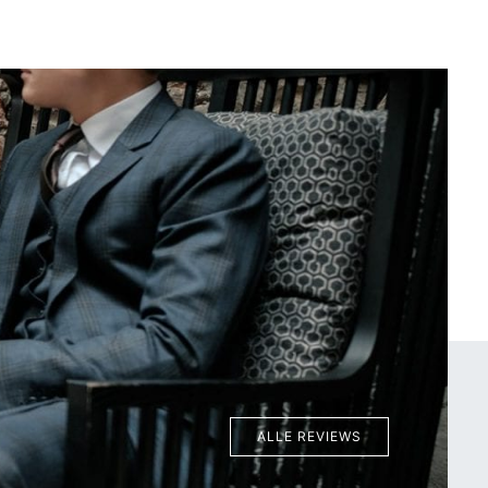
aag Piter zijn overhemden iedere dag en al jaren. Meer
dan uitstekende kwaliteit!"
Hein Dudink, via Allebedrijven
ALLE REVIEWS