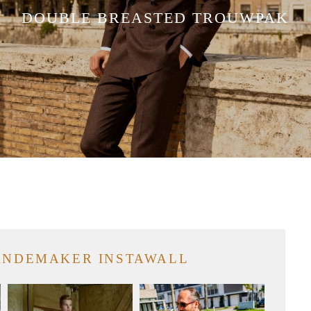
 ervaringen
DOUBLE BREASTED TROUWPAK
ak configurator
en
act
De tijdloze stijl en klasse van
een double-breasted
trouwpak zijn onovertroffen.
Bij Mandemaker Maatpakken
NDEMAKER INSTAWALL
weten we precies hoe we jouw
trouwdag nog nóg specialer
BEKIJKEN
kunnen maken met een