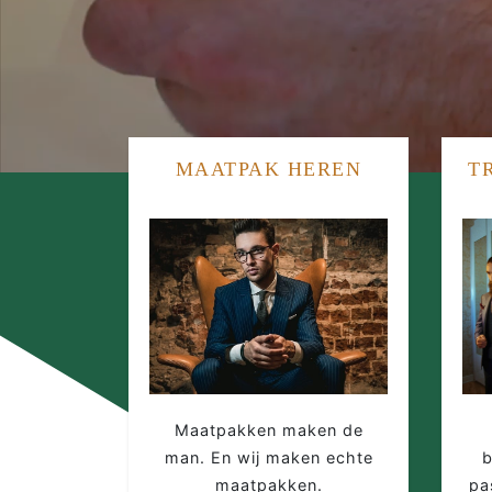
MAATPAK HEREN
T
Maatpakken maken de
man. En wij maken echte
b
maatpakken.
pa