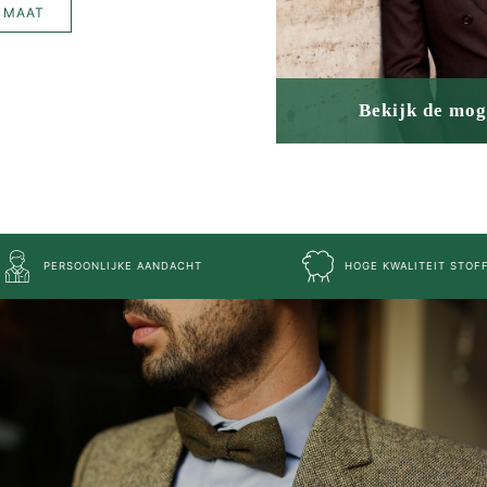
 MAAT
Bekijk de mog
PERSOONLIJKE AANDACHT
HOGE KWALITEIT STOF
MEER MAATWERK
MA
Colbert
Wie 
Overhemd
Werk