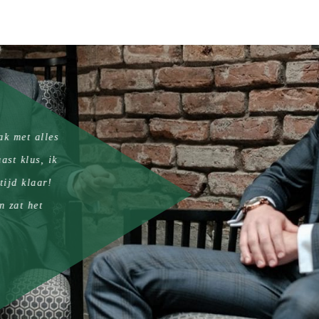
met alles
"Ik dr
 klus, ik
d klaar!
at het
fijne aan
mijn werk
r advies!"