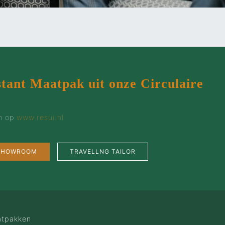
stant Maatpak uit onze Circulaire
en op
www.resui.nl
 SHOWROOM
TRAVELLNG TAILOR
tpakken