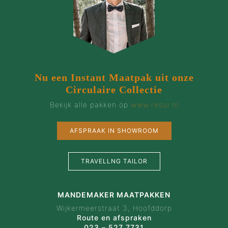
Nu een Instant Maatpak uit onze
Circulaire Collectie
Bekijk alle pakken op
www.resui.nl
AFSPRAAK IN SHOWROOM
TRAVELLNG TAILOR
MANDEMAKER MAATPAKKEN
Wijkermeerstraat 3, Hoofddorp
Route en afspraken
023 – 527 7731