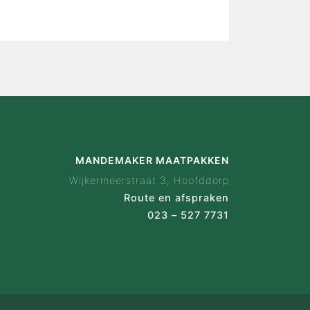
MANDEMAKER MAATPAKKEN
Wijkermeerstraat 3, Hoofddorp
Route en afspraken
023 – 527 7731
8.7
59 