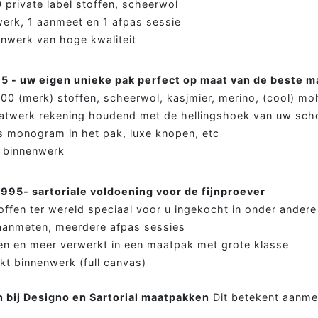
0 private label stoffen, scheerwol
erk, 1 aanmeet en 1 afpas sessie
nwerk van hoge kwaliteit
95 - uw eigen unieke pak perfect op maat van de beste m
000 (merk) stoffen, scheerwol, kasjmier, merino, (cool) moha
MEER MAATWERK
MA
aatwerk rekening houdend met de hellingshoek van uw sch
Colbert
Wie 
s monogram in het pak, luxe knopen, etc
s binnenwerk
Overhemd
Werk
Tweed colbert
Klant
.995- sartoriale voldoening voor de fijnproever
Driedelig
Maatp
offen ter wereld speciaal voor u ingekocht in onder andere
Overjas
Prijz
 aanmeten, meerdere afpas sessies
en en meer verwerkt in een maatpak met grote klasse
Gilet
Cont
t binnenwerk (full canvas)
Smoking
n bij Designo en Sartorial maatpakken
Dit betekent aanme