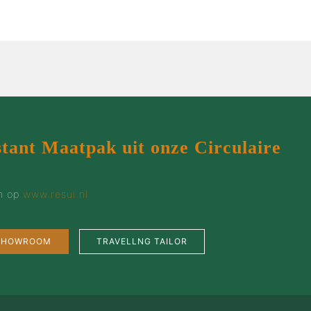
stant Maatpak uit onze Circulaire
en op
www.resui.nl
 SHOWROOM
TRAVELLNG TAILOR