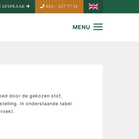
 AFSPRAAK
023 – 527 77 31
MENU
loed door de gekozen stof,
telling. In onderstaande tabel
roek).