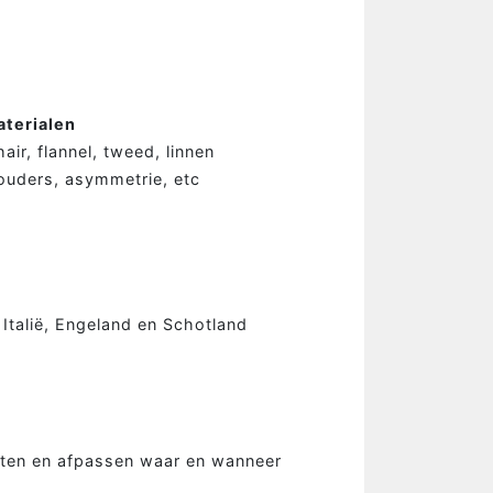
aterialen
ir, flannel, tweed, linnen
NDEMAKER
ouders, asymmetrie, etc
is Mandemaker
wijze
 ervaringen
ak configurator
 Italië, Engeland en Schotland
en
act
ten en afpassen waar en wanneer