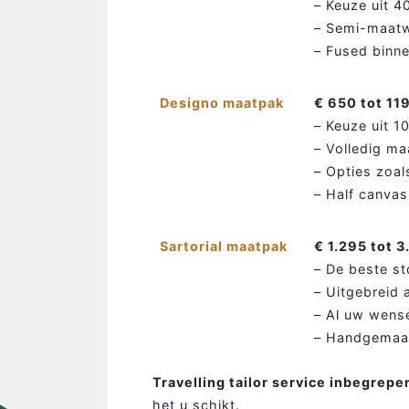
– Keuze uit 4
– Semi-maatw
– Fused binne
Designo maatpak
€ 650 tot 11
– Keuze uit 1
MAATPAKKEN MAKEN…
– Volledig m
…de man
– Opties zoal
– Half canva
…de bruidegom
…de vrouw
Sartorial maatpak
€ 1.295 tot 3
…de groep
– De beste st
…de zaak
– Uitgebreid
– Al uw wens
…incentives
– Handgemaak
Travelling tailor service inbegrepe
het u schikt.