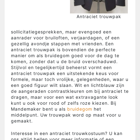
Antraciet trouwpak
sollicitatiegesprekken, maar evengoed een
aanrader voor bruiloften, verjaardagen, of een
gezellig avondje stappen met vrienden. Een
antraciet trouwpak is bovendien de perfecte
manier om als bruidegom goed voor de dag te
komen, zonder dat u de bruid overschaduwd.
Stijlvol en tegelijkertijd beheerst vormt een
antraciet trouwpak een uitstekende keus voor
formele, maar toch vrolijke, gelegenheden, waar u
een goed figuur wilt slaan. Wit en lichtblauw zijn
de aangeraden contrastkleuren om bij antraciet te
dragen, maar voor een wat extravagante look
kunt u ook voor rood of zelfs roze kiezen. Bij
Mandemaker bent u als
bruidegom
het
middelpunt. Uw trouwpak word op maat voor u
gemaakt.
Interesse in een antraciet trouwkostuum? U kan
ons altijd bellen voor meer informatie of een