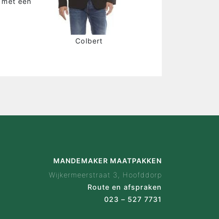
n met een
is Mandemaker
wijze
 ervaringen
Colbert
ak configurator
en
act
MANDEMAKER MAATPAKKEN
Wijkermeerstraat 3, Hoofddorp
Route en afspraken
023 – 527 7731