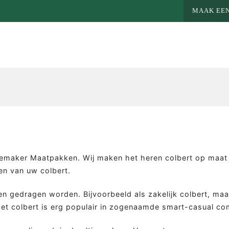
MAAK EEN
demaker Maatpakken. Wij maken het heren colbert op maat
zen van uw colbert.
n gedragen worden. Bijvoorbeeld als zakelijk colbert, maa
Het colbert is erg populair in zogenaamde smart-casual co
MEER MAATWERK
MA