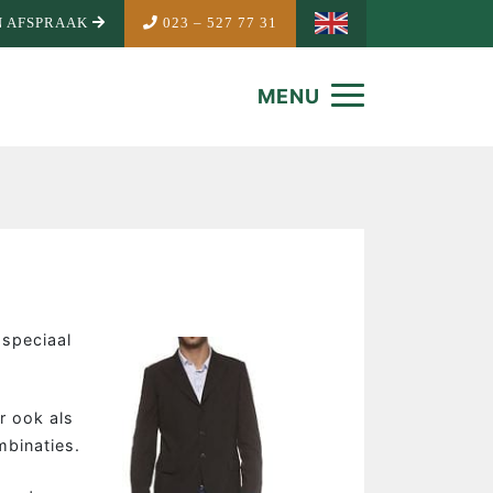
 AFSPRAAK
023 – 527 77 31
MENU
 speciaal
r ook als
mbinaties.
NDEMAKER