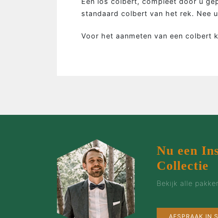
Een los colbert, compleet door u ge
…de man
standaard colbert van het rek. Nee 
…de bruidegom
…de vrouw
Voor het aanmeten van een colbert k
…de groep
…de zaak
…incentives
Nu een In
Collectie
Bekijk alle pakk
AFSPRAAK IN