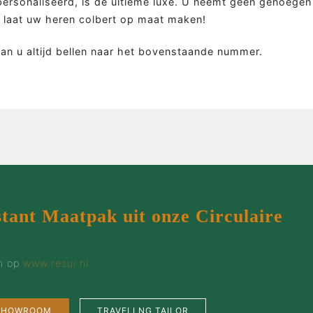
personaliseerd, is de ultieme luxe. U neemt geen genoege
Colbert
Wie 
u laat uw heren colbert op maat maken!
Overhemd
Werk
Tweed colbert
Klant
an u altijd bellen naar het bovenstaande nummer.
Driedelig
Maatp
Overjas
Prijz
Gilet
Cont
Smoking
stant Maatpak uit onze Circulaire
en op
www.resui.nl
 SHOWROOM
TRAVELLNG TAILOR