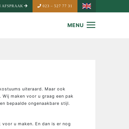
 AFSPRAAK
023 – 527 77 31
MENU
 kostuums uiteraard. Maar ook
. Wij maken voor u graag een pak
en bepaalde ongenaakbare stijl.
NDEMAKER
k voor u maken. En dan is er nog