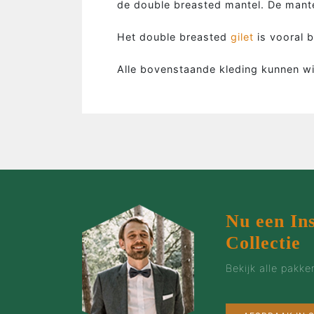
de double breasted mantel. De mantel
…de man
…de bruidegom
Het double breasted
gilet
is vooral b
…de vrouw
Alle bovenstaande kleding kunnen w
…de groep
…de zaak
…incentives
Nu een In
Collectie
Bekijk alle pakk