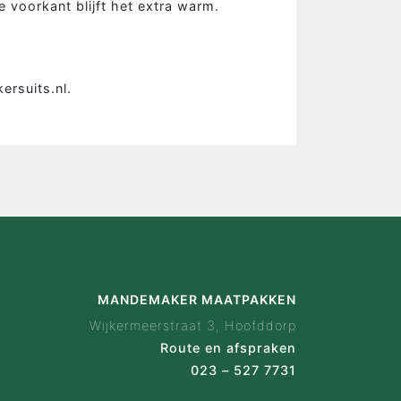
e voorkant blijft het extra warm.
is Mandemaker
wijze
 ervaringen
rsuits.nl.
ak configurator
en
act
MANDEMAKER MAATPAKKEN
Wijkermeerstraat 3, Hoofddorp
Route en afspraken
023 – 527 7731