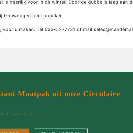
 is heerlijk voor in de winter. Door de dubbelle laag aan d
Colbert
Wie 
Overhemd
Werk
ij trouwdagen heel populair.
Tweed colbert
Klant
ij voor u maken. Tel 023-5277731 of mail sales@mandemake
Driedelig
Maatp
Overjas
Prijz
Gilet
Cont
Smoking
stant Maatpak uit onze Circulaire
en op
www.resui.nl