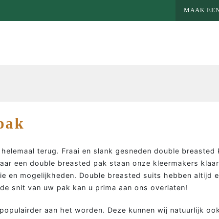
MAAK EEN
pak
 helemaal terug. Fraai en slank gesneden double breasted
aar een double breasted pak staan onze kleermakers klaar
ie en mogelijkheden. Double breasted suits hebben altijd e
de snit van uw pak kan u prima aan ons overlaten!
MEER MAATWERK
MA
populairder aan het worden. Deze kunnen wij natuurlijk oo