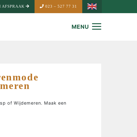
 AFSPRAAK
023 – 527 77 31
MENU
renmode
emeren
eesp of Wijdemeren. Maak een
NDEMAKER
is Mandemaker