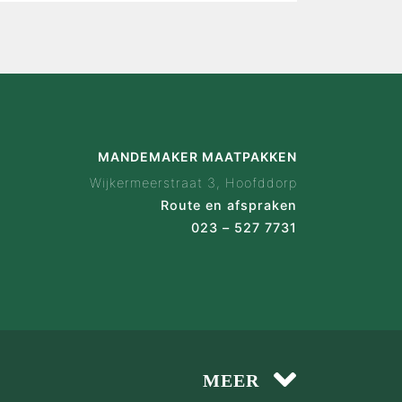
wijze
 ervaringen
ak configurator
en
act
MANDEMAKER MAATPAKKEN
Wijkermeerstraat 3, Hoofddorp
Route en afspraken
023 – 527 7731
MEER