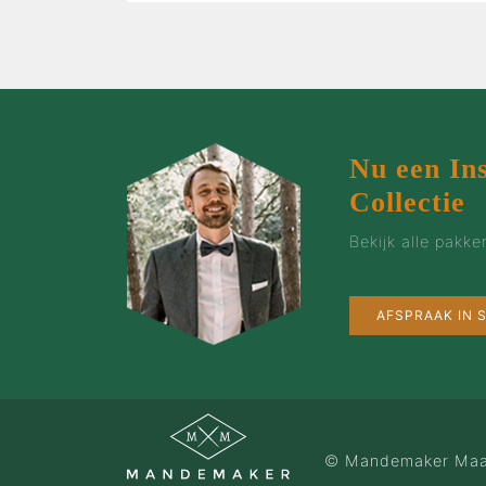
…de bruidegom
…de vrouw
…de groep
…de zaak
…incentives
Nu een In
Collectie
Bekijk alle pakk
AFSPRAAK IN
© Mandemaker Maa