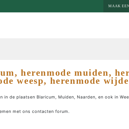
MAAK EEN
cum, herenmode muiden, he
ode weesp, herenmode wijd
n in de plaatsen Blaricum, Muiden, Naarden, en ook in W
 nemen met ons contacten forum.
MEER MAATWERK
MA
Colbert
Wie 