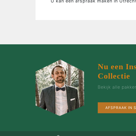
U kan een afspraak maken in Utrecht
…de bruidegom
…de vrouw
…de groep
…de zaak
…incentives
Nu een In
Collectie
Bekijk alle pakk
AFSPRAAK IN