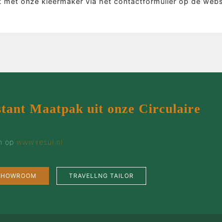
 met onze kleermaker via het contactformulier op de webs
Overhemd
Werk
Tweed colbert
Klant
Driedelig
Maatp
Overjas
Prijz
Gilet
Cont
Smoking
stant Maatpak uit onze Circulaire
en op
www.resui.nl
 SHOWROOM
TRAVELLNG TAILOR