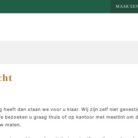
MAAK EEN
cht
g heeft dan staan we voor u klaar. Wij zijn zelf niet geves
. We bezoeken u graag thuis of op kantoor met meetlint om d
MEER MAATWERK
MA
uw maten.
Colbert
Wie 