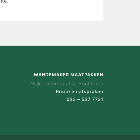
ite.
wijze
 ervaringen
ak configurator
en
act
MANDEMAKER MAATPAKKEN
Wijkermeerstraat 3, Hoofddorp
Route en afspraken
023 – 527 7731