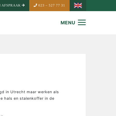
 AFSPRAAK
023 – 527 77 31
MENU
tigd in Utrecht maar werken als
e hals en stalenkoffer in de
NDEMAKER
is Mandemaker