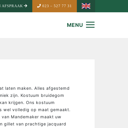
 AFSPRAAK
023 – 527 77 31
MENU
t laten maken. Alles afgestemd
niek zijn. Kostuum bruidegom
 kan krijgen. Ons kostuum
s wel volledig op maat gemaakt.
NDEMAKER
gom van Mandemaker maakt uw
 gillet van prachtige jacquard