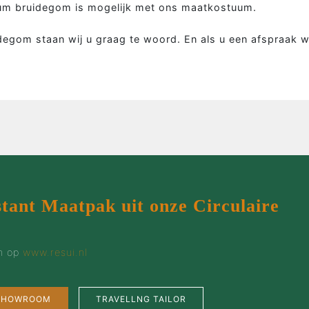
Colbert
Wie 
uum bruidegom is mogelijk met ons maatkostuum.
Overhemd
Werk
egom staan wij u graag te woord. En als u een afspraak w
Tweed colbert
Klant
Driedelig
Maatp
Overjas
Prijz
Gilet
Cont
Smoking
stant Maatpak uit onze Circulaire
en op
www.resui.nl
 SHOWROOM
TRAVELLNG TAILOR