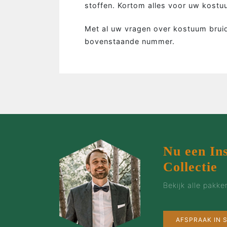
…de man
stoffen. Kortom alles voor uw kost
…de bruidegom
Met al uw vragen over kostuum bruid
…de vrouw
bovenstaande nummer.
…de groep
…de zaak
…incentives
Nu een In
Collectie
Bekijk alle pakk
AFSPRAAK IN