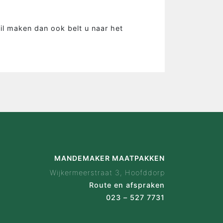
is Mandemaker
wijze
il maken dan ook belt u naar het
 ervaringen
ak configurator
en
act
MANDEMAKER MAATPAKKEN
Wijkermeerstraat 3, Hoofddorp
Route en afspraken
023 – 527 7731