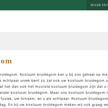
MAAK EEN
gom
uidegom. Kostuum bruidegom kan u bij ons geheel op maa
ls echtpaar uniek bent zo zal ook uw kostuum bruidegom u
aat het dan ook het mooiste kostuum bruidegom zijn dat u
 ander kostuum bruidegom. Maar ons kostuum bruidegom i
MEER MAATWERK
MA
w fysiek, uw lichaam, en u als echtpaar. Kostuum bruide
e dag. En bij uw kostuum bruidegom maken wij ook graag een