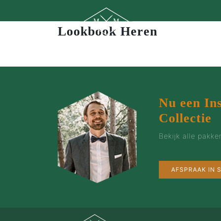
Lookbook Heren
Nu een In
Collectie
Bekijk alle pakk
AFSPRAAK IN
MAATPAKKEN MAKEN…
…de man