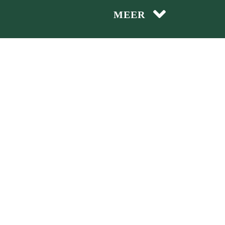
wijze
MEER
 ervaringen
ak configurator
en
act