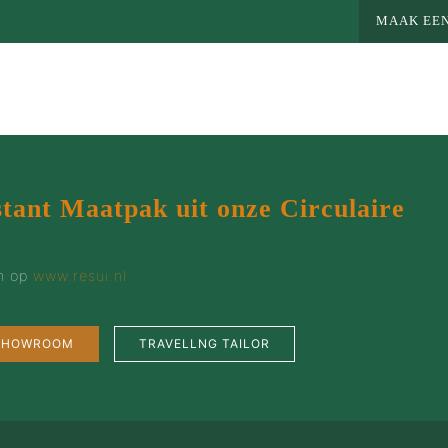
MAAK EEN
stant Maatpak uit onze Circulaire
en op
www.resui.nl
 SHOWROOM
TRAVELLNG TAILOR
MEER MAATWERK
MA
Colbert
Wie 