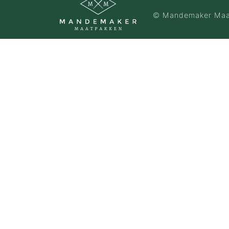
…de bruidegom
© Mandemaker Maa
…de vrouw
…de groep
…de zaak
…incentives