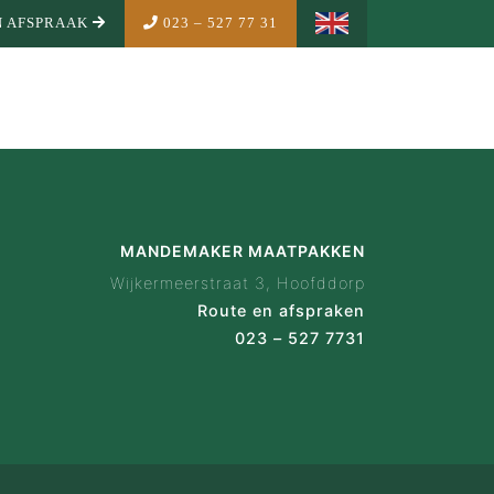
 AFSPRAAK
023 – 527 77 31
MENU
MANDEMAKER MAATPAKKEN
Wijkermeerstraat 3, Hoofddorp
Route en afspraken
023 – 527 7731
NDEMAKER
is Mandemaker