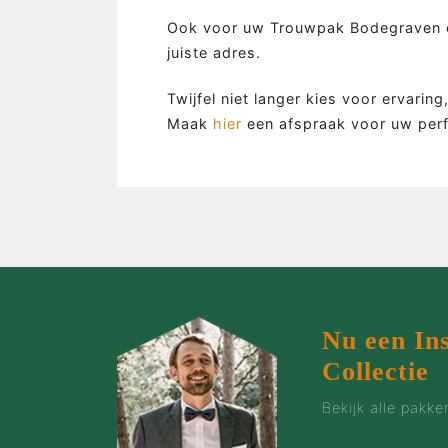
…de man
Ook voor uw Trouwpak Bodegraven e
juiste adres.
…de bruidegom
…de vrouw
Twijfel niet langer kies voor ervarin
…de groep
Maak
hier
een afspraak voor uw per
…de zaak
…incentives
Nu een In
Collectie
Bekijk alle pakk