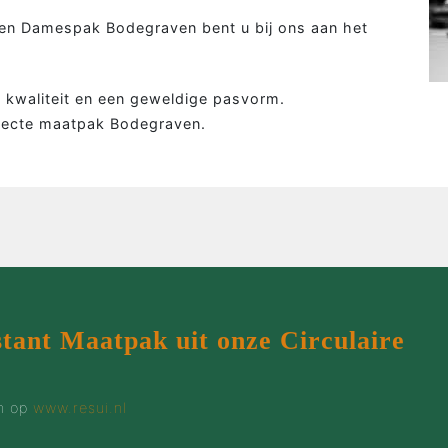
Colbert
Wie 
n Damespak Bodegraven bent u bij ons aan het
Overhemd
Werk
Tweed colbert
Klant
g, kwaliteit en een geweldige pasvorm.
Driedelig
Maatp
fecte maatpak Bodegraven.
Overjas
Prijz
Gilet
Cont
Smoking
stant Maatpak uit onze Circulaire
en op
www.resui.nl