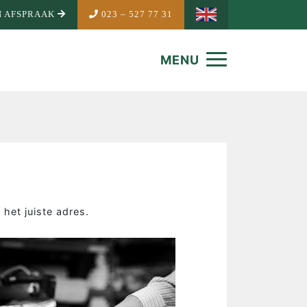
 AFSPRAAK
023 – 527 77 31
MENU
het juiste adres.
NDEMAKER