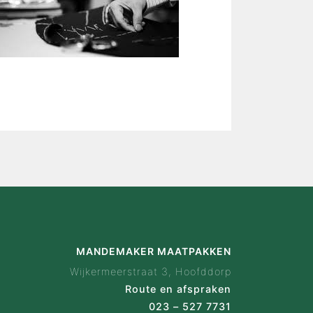
is Mandemaker
wijze
 ervaringen
ak configurator
en
act
MANDEMAKER MAATPAKKEN
Wijkermeerstraat 3, Hoofddorp
Route en afspraken
023 – 527 7731