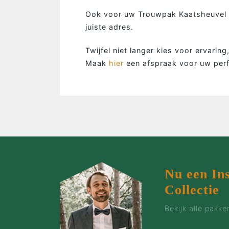
…de man
Ook voor uw Trouwpak Kaatsheuvel 
juiste adres.
…de bruidegom
…de vrouw
Twijfel niet langer kies voor ervarin
…de groep
Maak
hier
een afspraak voor uw per
…de zaak
…incentives
Nu een In
Collectie
Bekijk alle pakk