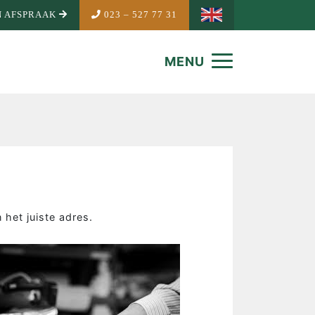
 AFSPRAAK
023 – 527 77 31
MENU
het juiste adres.
NDEMAKER