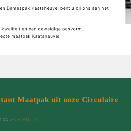
Colbert
Wie 
en Damespak Kaatsheuvel bent u bij ons aan het
Overhemd
Werk
Tweed colbert
Klant
g, kwaliteit en een geweldige pasvorm.
Driedelig
Maatp
fecte maatpak Kaatsheuvel.
Overjas
Prijz
Gilet
Cont
Smoking
stant Maatpak uit onze Circulaire
en op
www.resui.nl