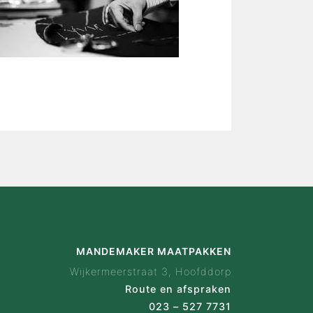
is Mandemaker
wijze
 ervaringen
ak configurator
en
act
MANDEMAKER MAATPAKKEN
Wijkermeerstraat 3, Hoofddorp
Route en afspraken
023 – 527 7731