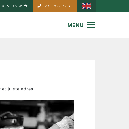
 AFSPRAAK
023 – 527 77 31
MENU
et juiste adres.
NDEMAKER