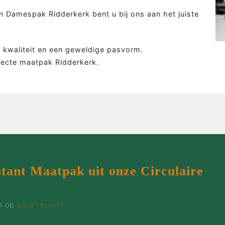
Colbert
Wie 
 Damespak Ridderkerk bent u bij ons aan het juiste
Overhemd
Werk
Tweed colbert
Klant
g, kwaliteit en een geweldige pasvorm.
Driedelig
Maatp
fecte maatpak Ridderkerk.
Overjas
Prijz
Gilet
Cont
Smoking
stant Maatpak uit onze Circulaire
en op
www.resui.nl