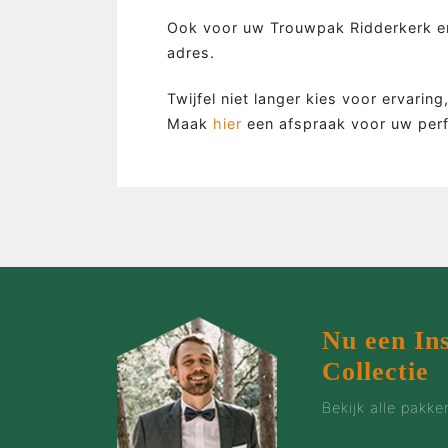
…de man
Ook voor uw Trouwpak Ridderkerk en
adres.
…de bruidegom
…de vrouw
Twijfel niet langer kies voor ervarin
…de groep
Maak
hier
een afspraak voor uw per
…de zaak
…incentives
Nu een In
Collectie
Bekijk alle pakk