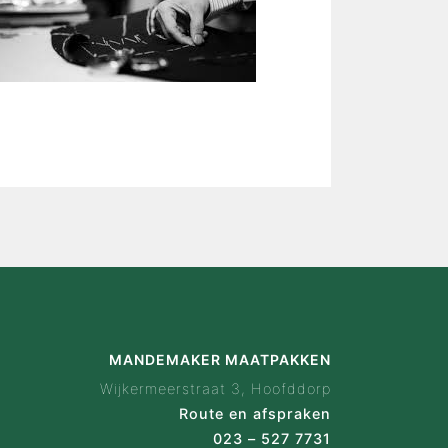
is Mandemaker
wijze
 ervaringen
ak configurator
en
act
MANDEMAKER MAATPAKKEN
Wijkermeerstraat 3, Hoofddorp
Route en afspraken
023 – 527 7731