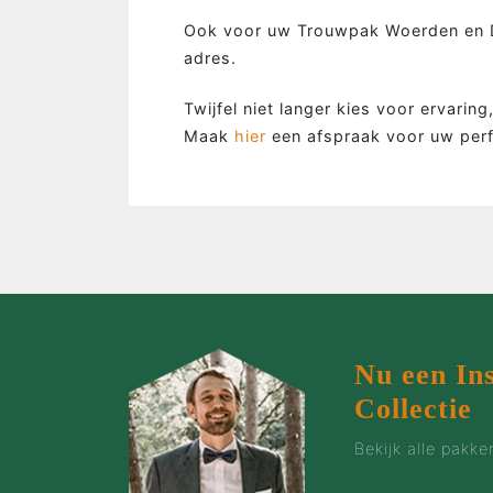
…de man
Ook voor uw Trouwpak Woerden en D
adres.
…de bruidegom
…de vrouw
Twijfel niet langer kies voor ervarin
…de groep
Maak
hier
een afspraak voor uw per
…de zaak
…incentives
Nu een In
Collectie
Bekijk alle pakk