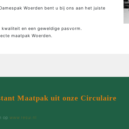
Colbert
Wie 
amespak Woerden bent u bij ons aan het juiste
Overhemd
Werk
Tweed colbert
Klant
g, kwaliteit en een geweldige pasvorm.
Driedelig
Maatp
fecte maatpak Woerden.
Overjas
Prijz
Gilet
Cont
Smoking
stant Maatpak uit onze Circulaire
en op
www.resui.nl