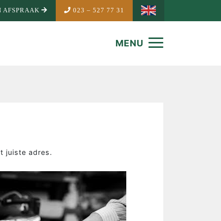
 AFSPRAAK
023 – 527 77 31
MENU
 juiste adres.
NDEMAKER