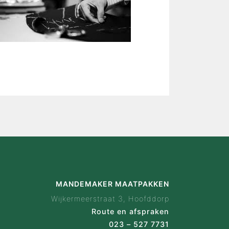
is Mandemaker
wijze
 ervaringen
ak configurator
en
act
MANDEMAKER MAATPAKKEN
Wijkermeerstraat 3, Hoofddorp
Route en afspraken
023 – 527 7731