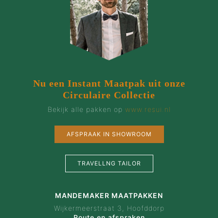
Nu een Instant Maatpak uit onze
Circulaire Collectie
Bekijk alle pakken op
www.resui.nl
AFSPRAAK IN SHOWROOM
TRAVELLNG TAILOR
MANDEMAKER MAATPAKKEN
Wijkermeerstraat 3, Hoofddorp
Route en afspraken