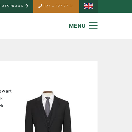
 AFSPRAAK
023 – 527 77 31
MENU
zwart
ak
ek