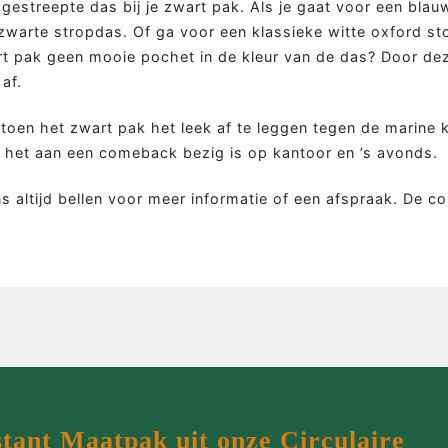
estreepte das bij je zwart pak. Als je gaat voor een blauw
MEER MAATWERK
MA
warte stropdas. Of ga voor een klassieke witte oxford sto
rt pak geen mooie pochet in de kleur van de das? Door de
Colbert
Wie 
 af.
Overhemd
Werk
, toen het zwart pak het leek af te leggen tegen de marine 
Tweed colbert
Klant
dat het aan een comeback bezig is op kantoor en ’s avonds.
Driedelig
Maatp
s altijd bellen voor meer informatie of een afspraak. De c
Overjas
Prijz
Gilet
Cont
Smoking
stant Maatpak uit onze Circulaire