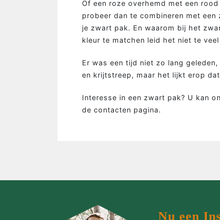
Of een roze overhemd met een rood g
MAATPAKKEN MAKEN…
probeer dan te combineren met een z
je zwart pak. En waarom bij het zwa
…de man
kleur te matchen leid het niet te veel
…de bruidegom
Er was een tijd niet zo lang geleden
…de vrouw
en krijtstreep, maar het lijkt erop 
…de groep
Interesse in een zwart pak? U kan on
…de zaak
de contacten pagina.
…incentives
Nu een In