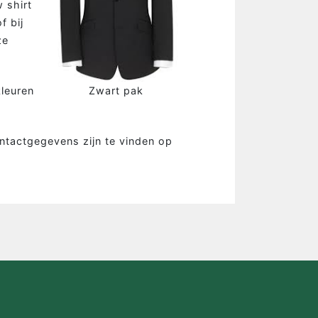
 shirt
NDEMAKER
f bij
ze
is Mandemaker
wijze
kleuren
Zwart pak
 ervaringen
ak configurator
ontactgegevens zijn te vinden op
en
act