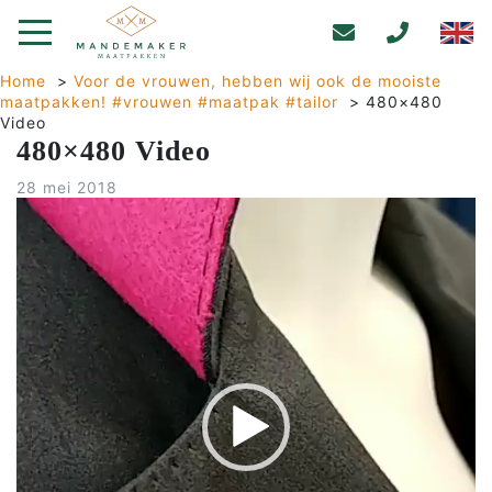
Home
>
Voor de vrouwen, hebben wij ook de mooiste
maatpakken! #vrouwen #maatpak #tailor
>
480×480
Video
480×480 Video
28 mei 2018
Videospeler