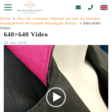
Home
>
Voor de vrouwen, hebben wij ook de mooiste
maatpakken! #vrouwen #maatpak #tailor
>
640×640
Video
640×640 Video
28 mei 2018
Videospeler