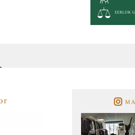
EERLIJK
or
MA
MEER MAATWERK
MA