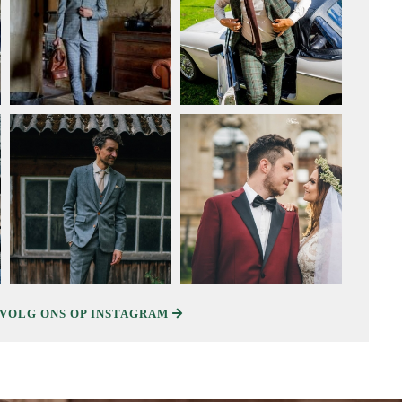
is Mandemaker
wijze
 ervaringen
ak configurator
en
act
VOLG ONS OP INSTAGRAM