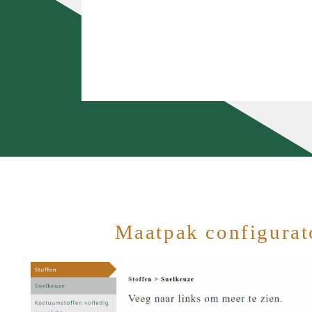
Maatpak configurat
MAATPAKKEN MAKEN…