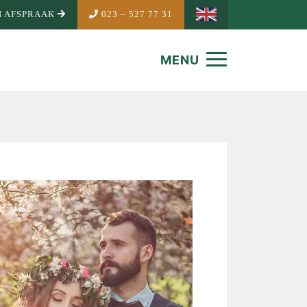
 AFSPRAAK
023 – 527 77 31
MENU