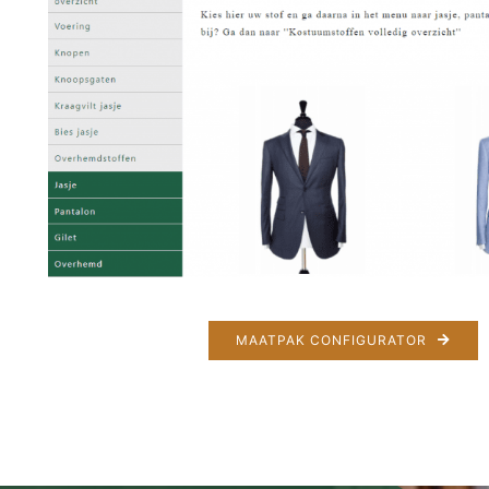
…de man
…de bruidegom
…de vrouw
…de groep
…de zaak
…incentives
MAATPAK CONFIGURATOR