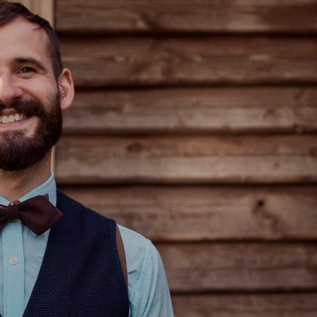
rouwdag heeft Piter mijn zoon (7) en mij aangekleed. Identieke
hemden. Het pak was mooi en zat uitstekend. Wij hebben heel v
complimenten gekregen... (
feedback company
)"
Matz de Groot