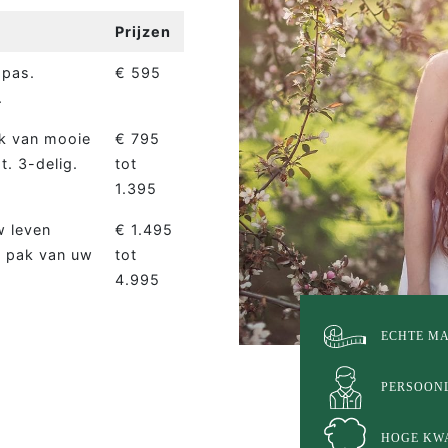
Prijzen
spas.
€ 595
.
k van mooie
€ 795
t. 3-delig.
tot
1.395
w leven
€ 1.495
e pak van uw
tot
4.995
ECHTE M
PERSOON
HOGE KWA