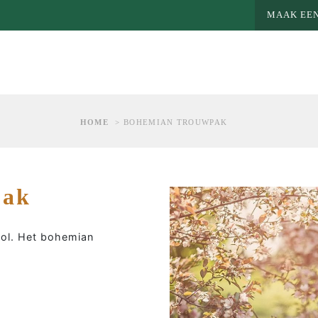
MAAK EEN
HOME
>
BOHEMIAN TROUWPAK
pak
vol. Het bohemian