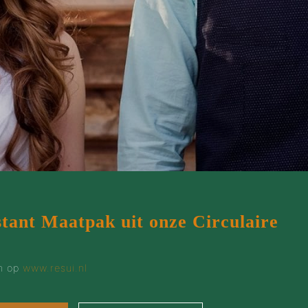
stant Maatpak uit onze Circulaire
en op
www.resui.nl