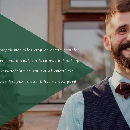
aatpak met alles erop en eraan besteld
"Voor onze t
er eens te laat, en toch was het pak op
en over
 verwachting en zat het allemaal als
aan het pak is dat ik het nu ook goed
 kortom een goed pak en een nog beter
!"
, Bodegraven