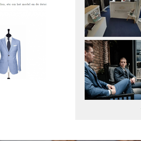
Colbert
Wie 
Overhemd
Werk
Tweed colbert
Klant
Driedelig
Maatp
Overjas
Prijz
Gilet
Cont
Smoking