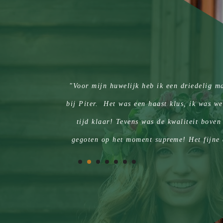
toffen
"Voor mijn huwelijk heb ik een driedelig m
bij Piter. Het was een haast klus, ik was we
tijd klaar! Tevens was de kwaliteit boven
gegoten op het moment supreme! Het fijne 
kan dragen voor mijn werk en op feestjes,
advies
Roel Wolfert