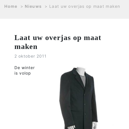
Home
>
Nieuws
>
Laat uw overjas op maat maken
Laat uw overjas op maat
maken
2 oktober 2011
De winter
is volop