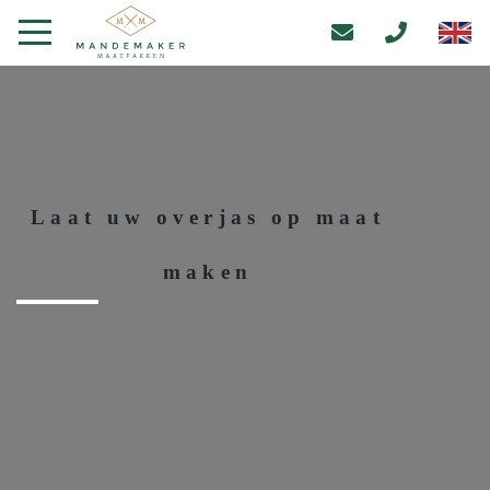
Laat uw overjas op maat
maken