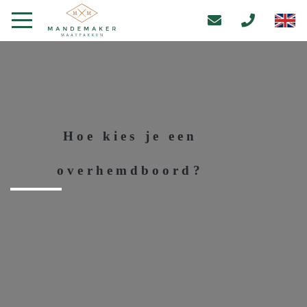
Hoe kies je een
overhemdboord?