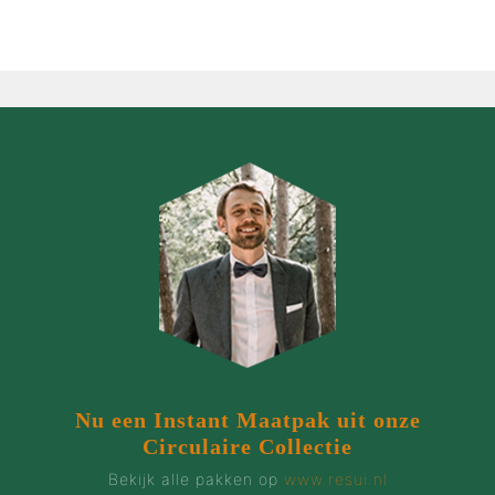
Nu een Instant Maatpak uit onze
Circulaire Collectie
Bekijk alle pakken op
www.resui.nl