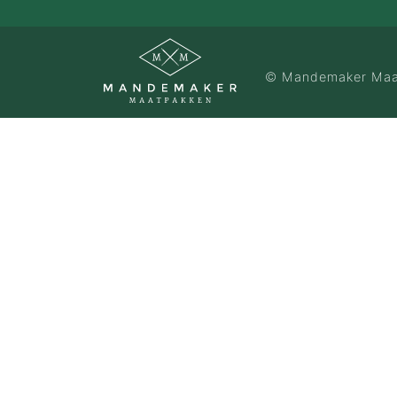
…de bruidegom
…de vrouw
…de groep
© Mandemaker Maa
…de zaak
…incentives