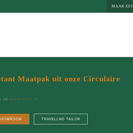
MAAK EEN
Home
>
Lookbooks
>
Colberts
stant Maatpak uit onze Circulaire
en op
www.resui.nl
MEER MAATWERK
MA
 SHOWROOM
TRAVELLNG TAILOR
Colbert
Wie 