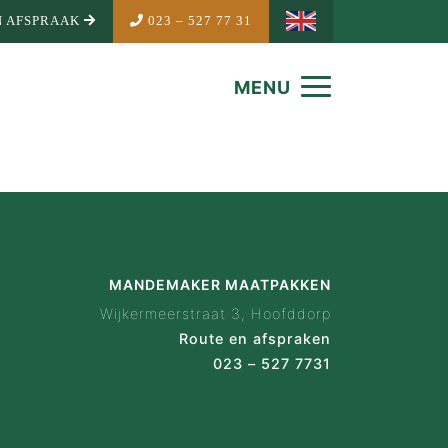
 AFSPRAAK
023 – 527 77 31
MENU
MANDEMAKER MAATPAKKEN
Wijkermeerstraat 3, Hoofddorp
Route en afspraken
023 – 527 7731
NDEMAKER
is Mandemaker