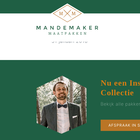
Colberts
31 januari 2018
Nu een In
Collectie
Bekijk alle pakk
MAATPAKKEN MAKEN…
AFSPRAAK IN
…de man