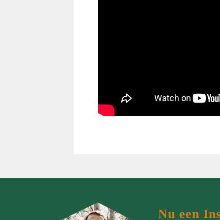
MAATPAKKEN MAKEN…
…de man
…de bruidegom
…de vrouw
…de groep
…de zaak
…incentives
Nu een In