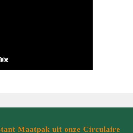
MEER MAATWERK
MA
Colbert
Wie 
Overhemd
Werk
Tweed colbert
Klant
Driedelig
Maatp
Overjas
Prijz
Gilet
Cont
Smoking
stant Maatpak uit onze Circulaire