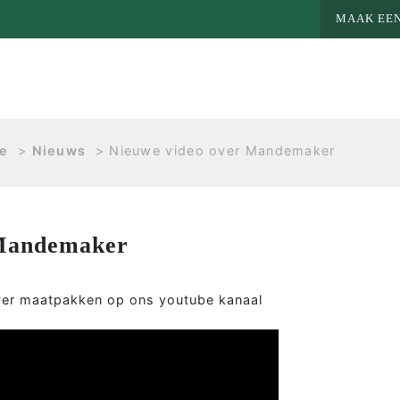
MAAK EEN
e
>
Nieuws
>
Nieuwe video over Mandemaker
 Mandemaker
over maatpakken op ons youtube kanaal