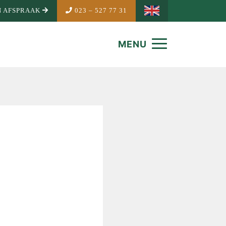
 AFSPRAAK
023 – 527 77 31
MENU