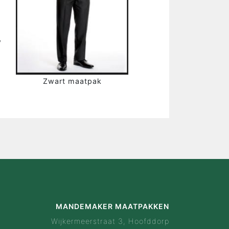
NDEMAKER
is Mandemaker
wijze
w
 ervaringen
ak configurator
Zwart maatpak
en
act
MANDEMAKER MAATPAKKEN
Wijkermeerstraat 3, Hoofddorp