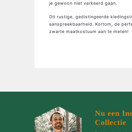
MAATPAKKEN MAKEN…
je gewoon niet verkeerd gaan.
…de man
Dit rustige, gedistingeerde kledings
…de bruidegom
aanspreekbaarheid. Kortom, de perf
zwarte maatkostuum aan te meten!
…de vrouw
…de groep
…de zaak
…incentives
Nu een In
Collectie