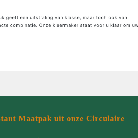
MEER MAATWERK
MA
Colbert
Wie 
tuk geeft een uitstraling van klasse, maar toch ook van
Overhemd
Werk
ecte combinatie. Onze kleermaker staat voor u klaar om u
Tweed colbert
Klant
Driedelig
Maatp
Overjas
Prijz
Gilet
Cont
Smoking
stant Maatpak uit onze Circulaire