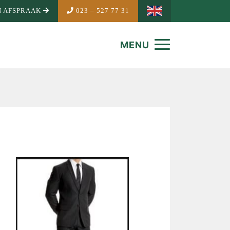
 AFSPRAAK
023 – 527 77 31
MENU