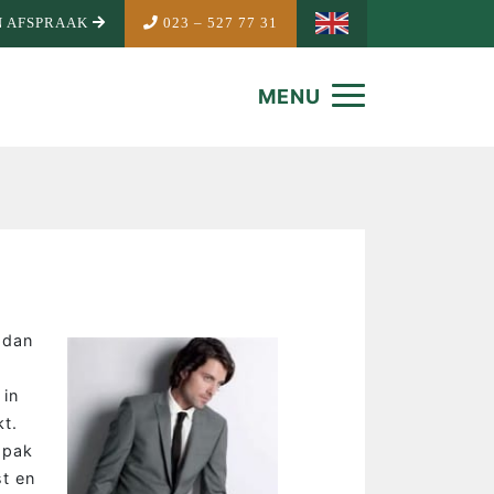
 AFSPRAAK
023 – 527 77 31
MENU
 dan
 in
kt.
 pak
st en