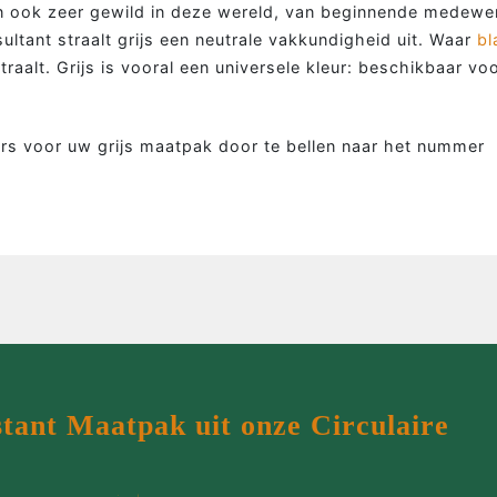
MEER MAATWERK
MA
dan ook zeer gewild in deze wereld, van beginnende medewe
ultant straalt grijs een neutrale vakkundigheid uit. Waar
bl
Colbert
Wie 
straalt. Grijs is vooral een universele kleur: beschikbaar vo
Overhemd
Werk
Tweed colbert
Klant
rs voor uw grijs maatpak door te bellen naar het nummer
Driedelig
Maatp
Overjas
Prijz
Gilet
Cont
Smoking
stant Maatpak uit onze Circulaire