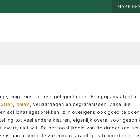
MAAK EEN
htige, enigszins formele gelegenheden. Een grijs maatpak is
loften
,
gala’s
, verjaardagen en begrafenissen. Zakelijke
en sollicitatiegesprekken, zijn overigens ook goed te doen
telling tot veel andere kleuren, eigenlijk overal voor geschi
et zwart, niet wit. De persoonlijkheid van de drager kan het
ze is aan u! Voor de zakenman straalt grijs bijvoorbeeld ru