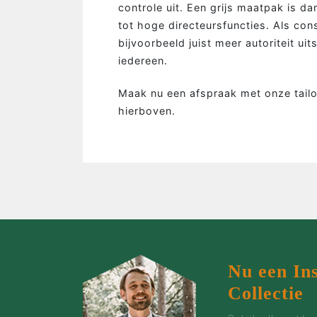
MAATPAKKEN MAKEN…
controle uit. Een grijs maatpak is 
tot hoge directeursfuncties. Als cons
…de man
bijvoorbeeld juist meer autoriteit uit
…de bruidegom
iedereen.
…de vrouw
Maak nu een afspraak met onze tailo
…de groep
hierboven.
…de zaak
…incentives
Nu een In
Collectie