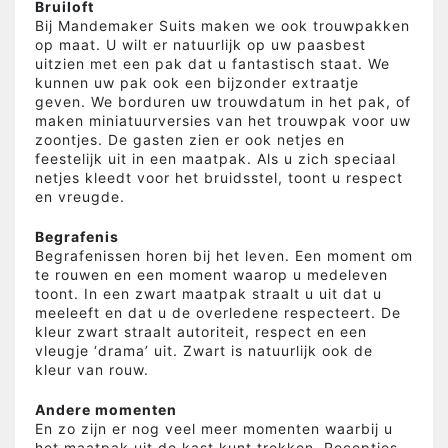
Bruiloft
Bij Mandemaker Suits maken we ook trouwpakken
op maat. U wilt er natuurlijk op uw paasbest
uitzien met een pak dat u fantastisch staat. We
kunnen uw pak ook een bijzonder extraatje
geven. We borduren uw trouwdatum in het pak, of
maken miniatuurversies van het trouwpak voor uw
zoontjes. De gasten zien er ook netjes en
feestelijk uit in een maatpak. Als u zich speciaal
netjes kleedt voor het bruidsstel, toont u respect
en vreugde.
Begrafenis
Begrafenissen horen bij het leven. Een moment om
te rouwen en een moment waarop u medeleven
toont. In een zwart maatpak straalt u uit dat u
meeleeft en dat u de overledene respecteert. De
kleur zwart straalt autoriteit, respect en een
vleugje ‘drama’ uit. Zwart is natuurlijk ook de
kleur van rouw.
Andere momenten
En zo zijn er nog veel meer momenten waarbij u
het maatpak uit de kast kunt trekken. Recepties,